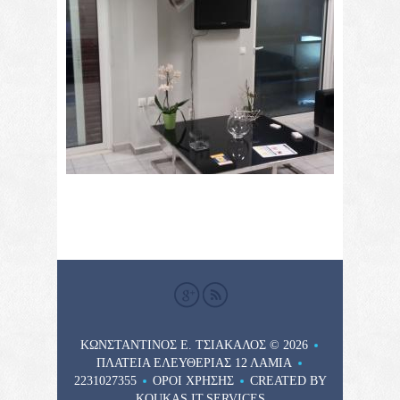
ΚΩΝΣΤΑΝΤΙΝΟΣ Ε. ΤΣΙΑΚΑΛΟΣ
© 2026
ΠΛΑΤΕΊΑ ΕΛΕΥΘΕΡΊΑΣ 12 ΛΑΜΊΑ
2231027355
ΌΡΟΙ ΧΡΉΣΗΣ
CREATED BY
KOUKAS.IT.SERVICES