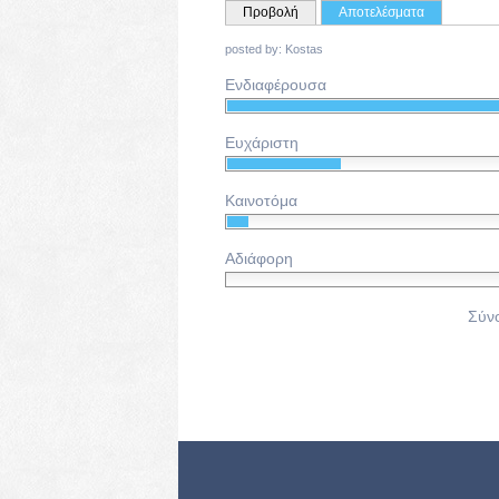
ΠΡΩΤΕΎΟΥΣΕΣ ΚΑΡ
(ενεργή καρ
Προβολή
Αποτελέσματα
posted by:
Kostas
Ενδιαφέρουσα
Ευχάριστη
Καινοτόμα
Αδιάφορη
Σύν