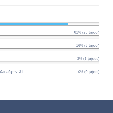
ΤΈΛΕΣ
τέλα)
81% (25 ψήφοι)
16% (5 ψήφοι)
3% (1 ψήφος)
ολο ψήφων: 31
0% (0 ψήφοι)